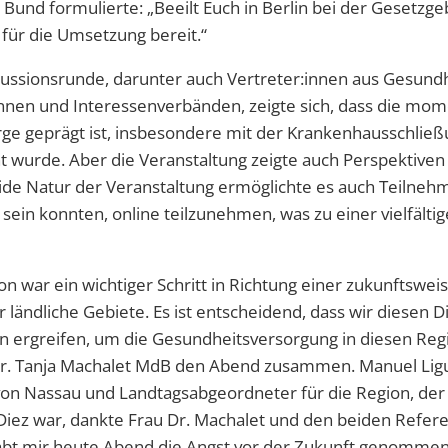
 Bund formulierte: „Beeilt Euch in Berlin bei der Gesetzg
 für die Umsetzung bereit.“
kussionsrunde, darunter auch Vertreter:innen aus Gesund
nen und Interessenverbänden, zeigte sich, dass die mom
orge geprägt ist, insbesondere mit der Krankenhausschließu
 wurde. Aber die Veranstaltung zeigte auch Perspektiven 
ide Natur der Veranstaltung ermöglichte es auch Teilnehm
sein konnten, online teilzunehmen, was zu einer vielfäl
on war ein wichtiger Schritt in Richtung einer zukunftswe
r ländliche Gebiete. Es ist entscheidend, dass wir diesen D
ergreifen, um die Gesundheitsversorgung in diesen Reg
Dr. Tanja Machalet MdB den Abend zusammen. Manuel Ligu
on Nassau und Landtagsabgeordneter für die Region, der 
 Diez war, dankte Frau Dr. Machalet und den beiden Refere
habt mir heute Abend die Angst vor der Zukunft genommen.