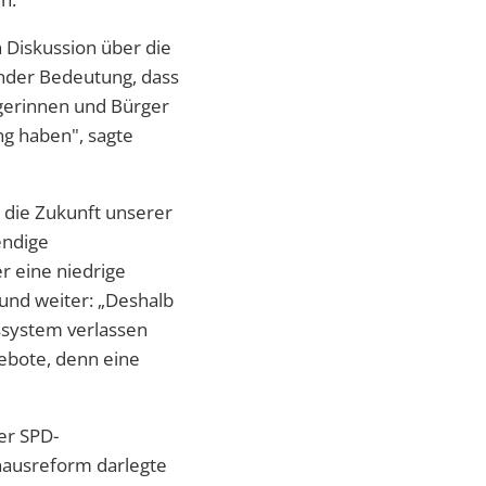
 Diskussion über die
ender Bedeutung, dass
rgerinnen und Bürger
g haben", sagte
 die Zukunft unserer
endige
r eine niedrige
und weiter: „Deshalb
ssystem verlassen
gebote, denn eine
er SPD-
nhausreform darlegte