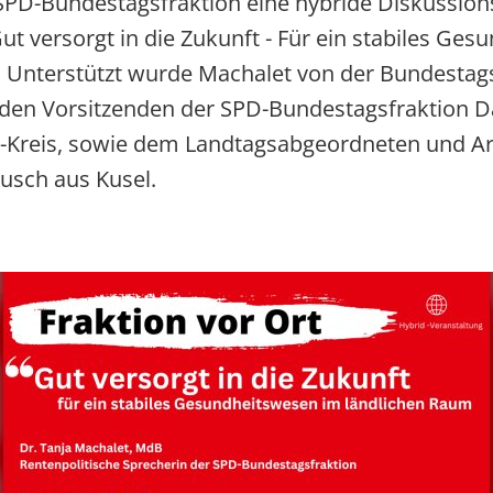
 SPD-Bundestagsfraktion eine hybride Diskussion
SOMMERFEST DER INITIATIVE
Gut versorgt in die Zukunft - Für ein stabiles Ge
INITIATIVE FÜR ALLEINERZ
. Unterstützt wurde Machalet von der Bundesta
ALLIZE - DIE APP FÜR ALLE
enden Vorsitzenden der SPD-Bundestagsfraktion
HERZLICHE EINLADUNG
-Kreis, sowie dem Landtagsabgeordneten und Ar
Kusch aus Kusel.