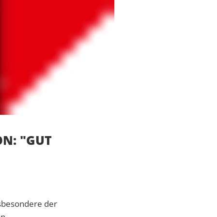
N: "GUT
nsbesondere der
n.