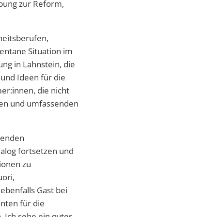
ebung zur Reform,
heitsberufen,
entane Situation im
ng in Lahnstein, die
und Ideen für die
er:innen, die nicht
tigen und umfassenden
isenden
ialog fortsetzen und
ionen zu
ori,
ebenfalls Gast bei
nten für die
 Ich sehe ein gutes