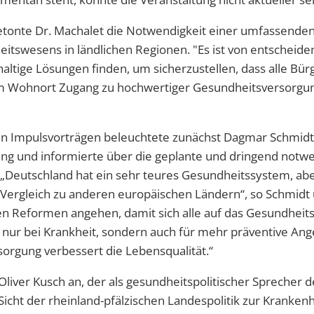
betonte Dr. Machalet die Notwendigkeit einer umfassenden
itswesens in ländlichen Regionen. "Es ist von entscheid
ltige Lösungen finden, um sicherzustellen, dass alle Bü
m Wohnort Zugang zu hochwertiger Gesundheitsversorgun
en Impulsvorträgen beleuchtete zunächst Dagmar Schmidt
ng und informierte über die geplante und dringend notw
Deutschland hat ein sehr teures Gesundheitssystem, abe
ergleich zu anderen europäischen Ländern“, so Schmidt 
n Reformen angehen, damit sich alle auf das Gesundheit
t nur bei Krankheit, sondern auch für mehr präventive An
orgung verbessert die Lebensqualität.“
Oliver Kusch an, der als gesundheitspolitischer Sprecher d
 Sicht der rheinland-pfälzischen Landespolitik zur Kranke