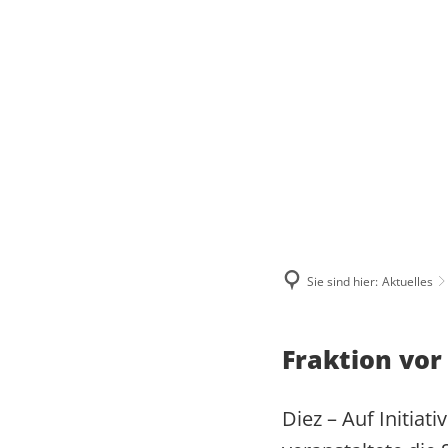
ÜBER MICH
WAS MIR WICHTIG IST
MEINE BILANZ 2021-2024
ZUSAMMENHALT
MEIN WAHLKREIS
SOLIDARITÄT
Sie sind hier:
Aktuelles
INITIATIVE FÜR A
HERZENSPROJEKTE
RESPEKT
JUGENDATLAS WE
BIOGRAFIE
Fraktion vor
Diez – Auf Initia