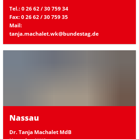
Tel.: 0 26 62 / 30 759 34
Fax: 0 26 62 / 30 759 35
Mail:
tanja.machalet.wk@bundestag.de
Nassau
Dr. Tanja Machalet MdB