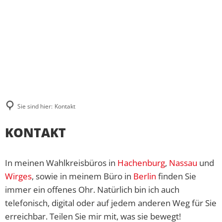
ÜBER MICH
WAS MIR WICHTIG IST
AKTUELLES
PRESSE UND MEDIEN
BESUCHERGRUPPEN
MEINE BILANZ 2021-2024
ZUSAMMENHALT
KONTAKT
PRAKTIKUM
PRESSEKONTAKT UND PRESSEFOTO
BPA-FAHRTEN
MEIN WAHLKREIS
SOLIDARITÄT
PRESSEARCHIV
GRUPPENFAHRTEN
INITIATIVE FÜR ALLEINERZI
HERZENSPROJEKTE
RESPEKT
Sie sind hier:
Kontakt
REDENARCHIV
INDIVIDUELLE BESUCHE
JUGENDATLAS WESTERWALD
BIOGRAFIE
Kontakt
KONTAKT
In meinen Wahlkreisbüros in
Hachenburg
,
Nassau
und
Wirges
, sowie in meinem Büro in
Berlin
finden Sie
immer ein offenes Ohr. Natürlich bin ich auch
telefonisch, digital oder auf jedem anderen Weg für Sie
erreichbar. Teilen Sie mir mit, was sie bewegt!