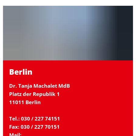
Berlin
Dr. Tanja Machalet MdB
Platz der Republik 1
11011 Berlin
Tel.: 030 / 227 74151
Fax: 030 / 227 70151
Mail: