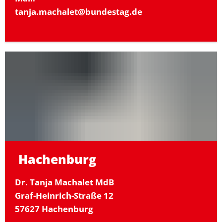
tanja.machalet@bundestag.de
Hachenburg
Dr. Tanja Machalet MdB
Graf-Heinrich-Straße 12
57627 Hachenburg