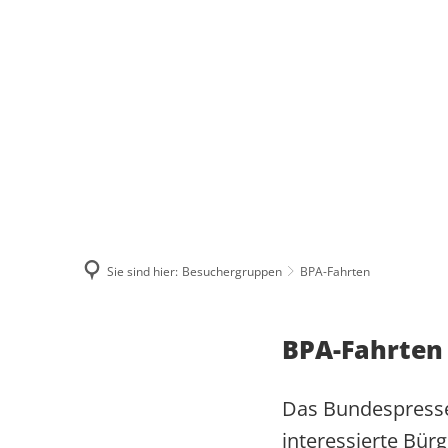
ÜBER MICH
WAS MIR WICHTIG IST
MEINE BILANZ 2021-2024
ZUSAMMENHALT
MEIN WAHLKREIS
SOLIDARITÄT
Sie sind hier:
Besuchergruppen
BPA-Fahrten
INITIATIVE FÜR A
HERZENSPROJEKTE
RESPEKT
JUGENDATLAS WE
BIOGRAFIE
BPA-Fahrten
Das Bundespressea
interessierte Bür