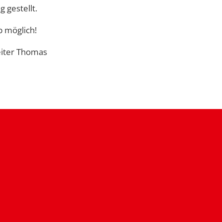
 gestellt.
b möglich!
eiter Thomas