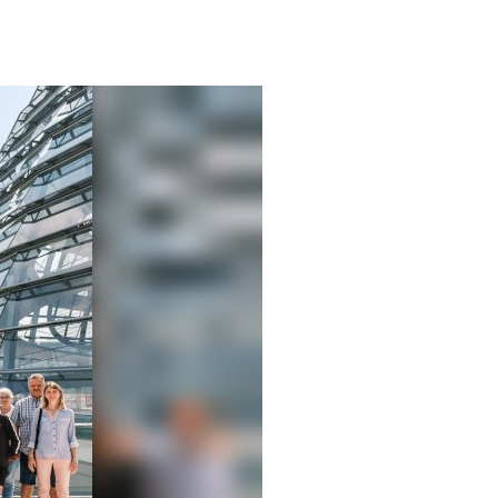
 FÜR ALLEINERZIEHENDE
IEHENDE AUF HERBSTWANDERUNG
INERZIEHENDE IM WESTERWALD