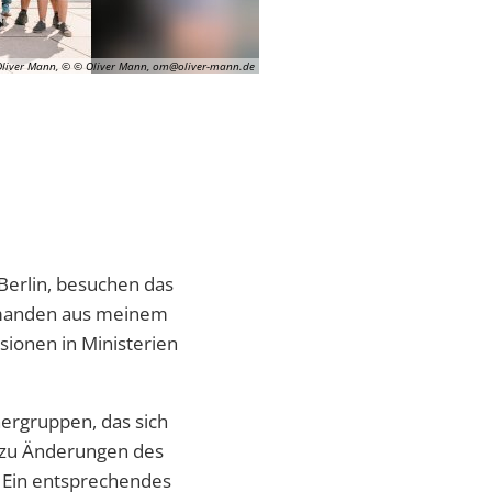
Oliver Mann, © © Oliver Mann, om@oliver-mann.de
 Berlin, besuchen das
jemanden aus meinem
ionen in Ministerien
ergruppen, das sich
r zu Änderungen des
 Ein entsprechendes