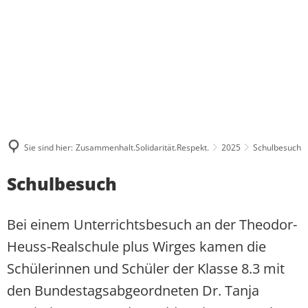
ÜBER MICH
WAS MIR WICHTIG IST
AKTUELLES
PRESSE UND MEDIEN
BESUCHERGRUPPEN
MEINE BILANZ 2021-2024
ZUSAMMENHALT
KONTAKT
PRAKTIKUM
PRESSEKONTAKT UND PRESSEFOTO
BPA-FAHRTEN
MEIN WAHLKREIS
SOLIDARITÄT
PRESSEARCHIV
GRUPPENFAHRTEN
INITIATIVE FÜR ALLEINERZI
HERZENSPROJEKTE
RESPEKT
Sie sind hier:
Zusammenhalt.Solidarität.Respekt.
2025
Schulbesuch
REDENARCHIV
INDIVIDUELLE BESUCHE
JUGENDATLAS WESTERWALD
BIOGRAFIE
Schulbesuch
Bei einem Unterrichtsbesuch an der Theodor-
Heuss-Realschule plus Wirges kamen die
Schülerinnen und Schüler der Klasse 8.3 mit
den Bundestagsabgeordneten Dr. Tanja