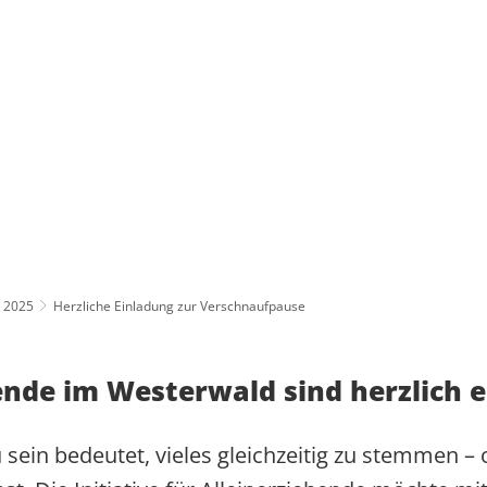
AKTUELLES
PRESSE UND MEDIEN
BESUCHE
PRESSEKONTAKT UND PRESSEFOTO
BPA-FAHR
PRESSEARCHIV
GRUPPEN
2025
Herzliche Einladung zur Verschnaufpause
LLEINERZIEHENDE IM WESTERWALD
HERZLICHE EINLADUNG ZUR
REDENARCHIV
INDIVIDU
STERWALD
3. HERBSTWANDERUNG DER I
ende im Westerwald sind herzlich 
INITIATIVE FÜR ALLEINERZI
NEUSTART FÜR ALLIZE
 sein bedeutet, vieles gleichzeitig zu stemmen – 
HERBSTWANDERUNG