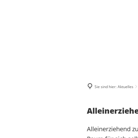
ÜBER MICH
WAS MIR WICHTIG IST
MEINE BILANZ 2021-2024
ZUSAMMENHALT
MEIN WAHLKREIS
SOLIDARITÄT
Sie sind hier:
Aktuelles
INITIATIVE FÜR A
HERZENSPROJEKTE
RESPEKT
JUGENDATLAS WE
BIOGRAFIE
Alleinerzieh
Alleinerziehend zu