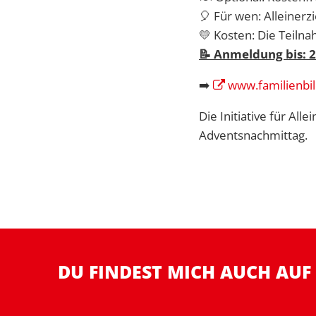
🎈 Für wen: Alleiner
💛 Kosten: Die Teilna
📝 Anmeldung bis: 
➡️
www.familienbi
Die Initiative für Al
Adventsnachmittag.
DU FINDEST MICH AUCH AUF