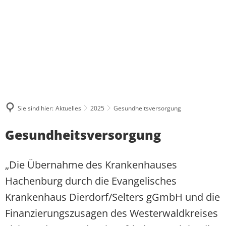
ÜBER MICH
WAS MIR WICHTIG IST
AKTUELLES
PRESSE UND MEDIEN
BESUCHERGRUPPEN
MEINE BILANZ 2021-2024
ZUSAMMENHALT
KONTAKT
PRAKTIKUM
PRESSEKONTAKT UND PRESSEFOTO
BPA-FAHRTEN
MEIN WAHLKREIS
SOLIDARITÄT
PRESSEARCHIV
GRUPPENFAHRTEN
INITIATIVE FÜR ALLEINERZI
HERZENSPROJEKTE
RESPEKT
Sie sind hier:
Aktuelles
2025
Gesundheitsversorgung
REDENARCHIV
INDIVIDUELLE BESUCHE
JUGENDATLAS WESTERWALD
BIOGRAFIE
Gesundheitsversorgung
„Die Übernahme des Krankenhauses
Hachenburg durch die Evangelisches
Krankenhaus Dierdorf/Selters gGmbH und die
Finanzierungszusagen des Westerwaldkreises