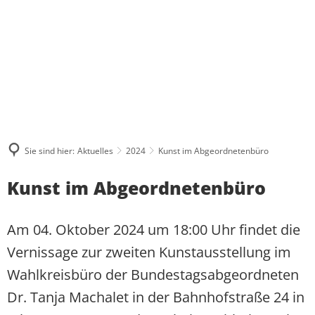
ÜBER MICH
WAS MIR WICHTIG IST
AKTUELLES
PRESSE UND MEDIEN
BESUCHERGRUPPEN
MEINE BILANZ 2021-2024
ZUSAMMENHALT
KONTAKT
PRAKTIKUM
PRESSEKONTAKT UND PRESSEFOTO
BPA-FAHRTEN
MEIN WAHLKREIS
SOLIDARITÄT
PRESSEARCHIV
GRUPPENFAHRTEN
INITIATIVE FÜR ALLEINERZI
HERZENSPROJEKTE
RESPEKT
Sie sind hier:
Aktuelles
2024
Kunst im Abgeordnetenbüro
REDENARCHIV
INDIVIDUELLE BESUCHE
JUGENDATLAS WESTERWALD
BIOGRAFIE
Kunst im Abgeordnetenbüro
Am 04. Oktober 2024 um 18:00 Uhr findet die
Vernissage zur zweiten Kunstausstellung im
Wahlkreisbüro der Bundestagsabgeordneten
Dr. Tanja Machalet in der Bahnhofstraße 24 in