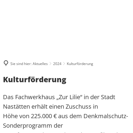
ÜBER MICH
WAS MIR WICHTIG IST
AKTUELLES
PRESSE UND MEDIEN
BESUCHERGRUPPEN
MEINE BILANZ 2021-2024
ZUSAMMENHALT
KONTAKT
PRAKTIKUM
PRESSEKONTAKT UND PRESSEFOTO
BPA-FAHRTEN
MEIN WAHLKREIS
SOLIDARITÄT
PRESSEARCHIV
GRUPPENFAHRTEN
INITIATIVE FÜR ALLEINERZI
HERZENSPROJEKTE
RESPEKT
Sie sind hier:
Aktuelles
2024
Kulturförderung
REDENARCHIV
INDIVIDUELLE BESUCHE
JUGENDATLAS WESTERWALD
BIOGRAFIE
Kulturförderung
Das Fachwerkhaus „Zur Lilie“ in der Stadt
Nastätten erhält einen Zuschuss in
Höhe von 225.000 € aus dem Denkmalschutz-
Sonderprogramm der