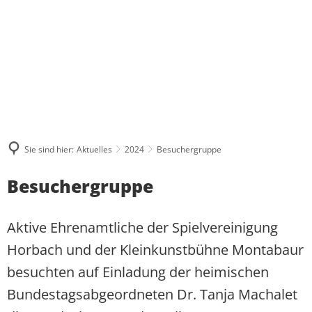
ÜBER MICH
WAS MIR WICHTIG IST
AKTUELLES
PRESSE UND MEDIEN
BESUCHERGRUPPEN
MEINE BILANZ 2021-2024
ZUSAMMENHALT
KONTAKT
PRAKTIKUM
PRESSEKONTAKT UND PRESSEFOTO
BPA-FAHRTEN
MEIN WAHLKREIS
SOLIDARITÄT
PRESSEARCHIV
GRUPPENFAHRTEN
INITIATIVE FÜR ALLEINERZI
HERZENSPROJEKTE
RESPEKT
Sie sind hier:
Aktuelles
2024
Besuchergruppe
REDENARCHIV
INDIVIDUELLE BESUCHE
JUGENDATLAS WESTERWALD
BIOGRAFIE
Besuchergruppe
Aktive Ehrenamtliche der Spielvereinigung
Horbach und der Kleinkunstbühne Montabaur
besuchten auf Einladung der heimischen
Bundestagsabgeordneten Dr. Tanja Machalet