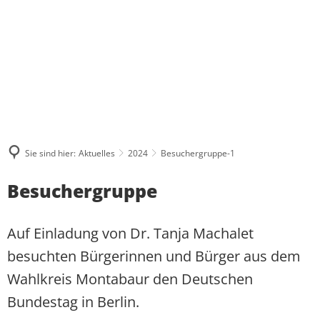
ÜBER MICH
WAS MIR WICHTIG IST
AKTUELLES
PRESSE UND MEDIEN
BESUCHERGRUPPEN
MEINE BILANZ 2021-2024
ZUSAMMENHALT
KONTAKT
PRAKTIKUM
PRESSEKONTAKT UND PRESSEFOTO
BPA-FAHRTEN
MEIN WAHLKREIS
SOLIDARITÄT
PRESSEARCHIV
GRUPPENFAHRTEN
INITIATIVE FÜR ALLEINERZI
HERZENSPROJEKTE
RESPEKT
Sie sind hier:
Aktuelles
2024
Besuchergruppe-1
REDENARCHIV
INDIVIDUELLE BESUCHE
JUGENDATLAS WESTERWALD
BIOGRAFIE
Besuchergruppe
Auf Einladung von Dr. Tanja Machalet
besuchten Bürgerinnen und Bürger aus dem
Wahlkreis Montabaur den Deutschen
Bundestag in Berlin.