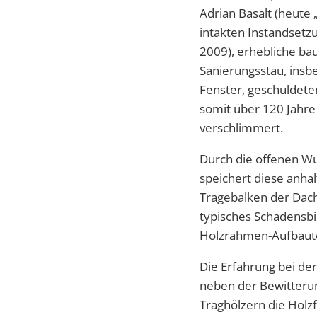
Adrian Basalt (heute „
intakten Instandsetz
2009), erhebliche ba
Sanierungsstau, insb
Fenster, geschuldete
somit über 120 Jahre 
verschlimmert.
Durch die offenen Wu
speichert diese anha
Tragebalken der Dach
typisches Schadensbi
Holzrahmen-Aufbaute
Die Erfahrung bei de
neben der Bewitterun
Traghölzern die Holzf