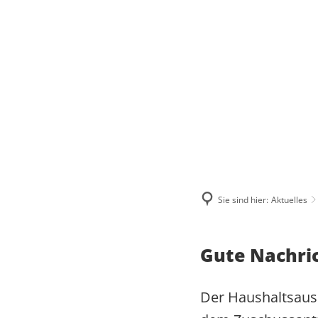
ÜBER MICH
WAS MIR WICHTIG IST
MEINE BILANZ 2021-2024
ZUSAMMENHALT
MEIN WAHLKREIS
SOLIDARITÄT
Sie sind hier:
Aktuelles
INITIATIVE FÜR A
HERZENSPROJEKTE
RESPEKT
JUGENDATLAS WE
BIOGRAFIE
Gute Nachric
Der Haushaltsaus