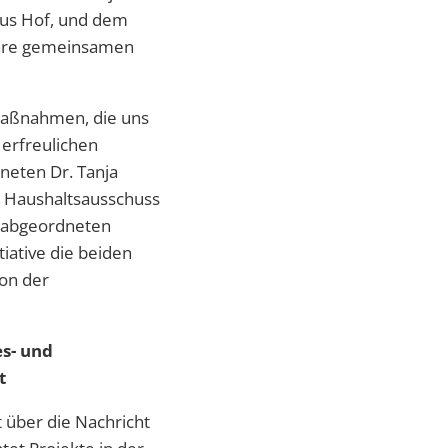
us Hof, und dem
 ihre gemeinsamen
maßnahmen, die uns
 erfreulichen
neten Dr. Tanja
m Haushaltsausschuss
gsabgeordneten
iative die beiden
on der
s- und
t
 über die Nachricht