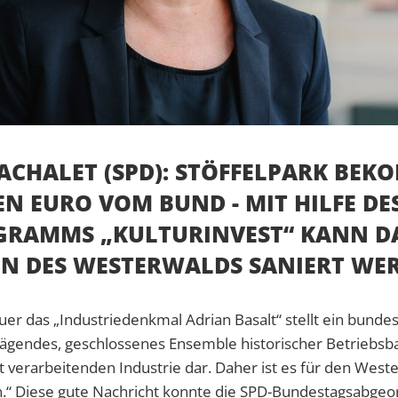
ACHALET (SPD): STÖFFELPARK BE
EN EURO VOM BUND - MIT HILFE DE
RAMMS „KULTURINVEST“ KANN D
N DES WESTERWALDS SANIERT W
uer das „Industriedenkmal Adrian Basalt“ stellt ein bunde
prägendes, geschlossenes Ensemble historischer Betriebs
verarbeitenden Industrie dar. Daher ist es für den Weste
.“ Diese gute Nachricht konnte die SPD-Bundestagsabgeor