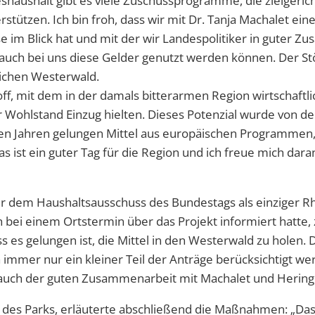
shaushalt gibt es viele Zuschussprogramme, die zielgerich
stützen. Ich bin froh, dass wir mit Dr. Tanja Machalet ei
se im Blick hat und mit der wir Landespolitiker in guter 
auch bei uns diese Gelder genutzt werden können. Der Stöf
ichen Westerwald.
off, mit dem in der damals bitterarmen Region wirtschaft
 Wohlstand Einzug hielten. Dieses Potenzial wurde von der
tzten Jahren gelungen Mittel aus europäischen Programm
 ist ein guter Tag für die Region und ich freue mich dara
r dem Haushaltsausschuss des Bundestags als einziger Rh
 bei einem Ortstermin über das Projekt informiert hatte, z
ss es gelungen ist, die Mittel in den Westerwald zu holen. D
a immer nur ein kleiner Teil der Anträge berücksichtigt w
i auch der guten Zusammenarbeit mit Machalet und Hering
 des Parks, erläuterte abschließend die Maßnahmen: „Da