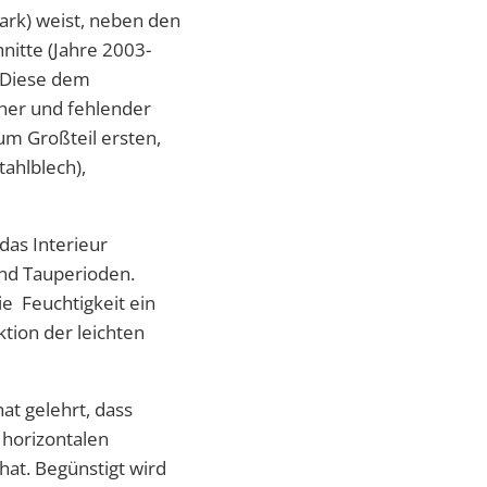
-Park) weist, neben den
nitte (Jahre 2003-
. Diese dem
cher und fehlender
um Großteil ersten,
tahlblech),
as Interieur
nd Tauperioden.
e Feuchtigkeit ein
tion der leichten
at gelehrt, dass
 horizontalen
hat. Begünstigt wird