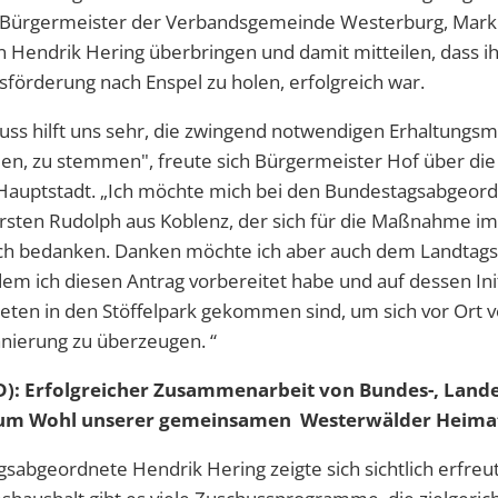
Bürgermeister der Verbandsgemeinde Westerburg, Mark
n Hendrik Hering überbringen und damit mitteilen, dass
örderung nach Enspel zu holen, erfolgreich war.
ss hilft uns sehr, die zwingend notwendigen Erhaltungs
den, zu stemmen", freute sich Bürgermeister Hof über die
Hauptstadt. „Ich möchte mich bei den Bundestagsabgeord
rsten Rudolph aus Koblenz, der sich für die Maßnahme i
zlich bedanken. Danken möchte ich aber auch dem Landta
em ich diesen Antrag vorbereitet habe und auf dessen Init
en in den Stöffelpark gekommen sind, um sich vor Ort v
nierung zu überzeugen. “
D): Erfolgreicher Zusammenarbeit von Bundes-, Lande
um Wohl unserer gemeinsamen Westerwälder Heima
sabgeordnete Hendrik Hering zeigte sich sichtlich erfreut