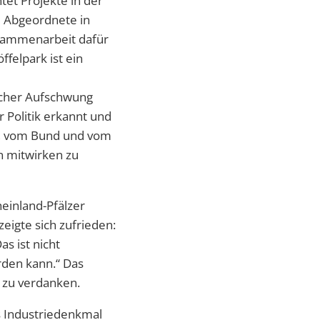
tet Projekte in der
ne Abgeordnete in
Zusammenarbeit dafür
felpark ist ein
licher Aufschwung
 Politik erkannt und
en, vom Bund und vom
n mitwirken zu
einland-Pfälzer
eigte sich zufrieden:
as ist nicht
erden kann.“ Das
 zu verdanken.
s Industriedenkmal