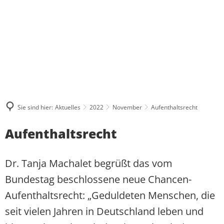
ÜBER MICH
WAS MIR WICHTIG IST
AKTUELLES
PRESSE UND MEDIEN
BESUCHERGRUPPEN
MEINE BILANZ 2021-2024
ZUSAMMENHALT
KONTAKT
PRAKTIKUM
PRESSEKONTAKT UND PRESSEFOTO
BPA-FAHRTEN
MEIN WAHLKREIS
SOLIDARITÄT
PRESSEARCHIV
GRUPPENFAHRTEN
INITIATIVE FÜR ALLEINERZI
HERZENSPROJEKTE
RESPEKT
Sie sind hier:
Aktuelles
2022
November
Aufenthaltsrecht
REDENARCHIV
INDIVIDUELLE BESUCHE
JUGENDATLAS WESTERWALD
BIOGRAFIE
Aufenthaltsrecht
Dr. Tanja Machalet begrüßt das vom
Bundestag beschlossene neue Chancen-
Aufenthaltsrecht: „Geduldeten Menschen, die
seit vielen Jahren in Deutschland leben und