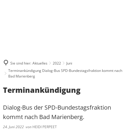
ÜBER MICH
WAS MIR WICHTIG IST
AKTUELLES
PRESSE UND MEDIEN
BESUCHERGRUPPEN
MEINE BILANZ 2021-2024
ZUSAMMENHALT
KONTAKT
PRAKTIKUM
PRESSEKONTAKT UND PRESSEFOTO
BPA-FAHRTEN
MEIN WAHLKREIS
SOLIDARITÄT
PRESSEARCHIV
GRUPPENFAHRTEN
INITIATIVE FÜR ALLEINERZI
HERZENSPROJEKTE
RESPEKT
Sie sind hier:
Aktuelles
2022
Juni
REDENARCHIV
INDIVIDUELLE BESUCHE
JUGENDATLAS WESTERWALD
BIOGRAFIE
Terminankündigung Dialog-Bus SPD-Bundestagsfraktion kommt nach
Bad Marienberg
Terminankündigung
Dialog-Bus der SPD-Bundestagsfraktion
kommt nach Bad Marienberg.
24. Juni 2022
von
HEIDI PERPEET