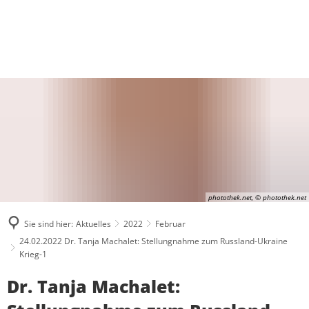
ÜBER MICH
WAS MIR WICHTIG IST
AKTUELLES
PRESSE UND MEDIEN
BESUCHERGRUPPEN
MEINE BILANZ 2021-2024
ZUSAMMENHALT
KONTAKT
PRAKTIKUM
PRESSEKONTAKT UND PRESSEFOTO
BPA-FAHRTEN
MEIN WAHLKREIS
SOLIDARITÄT
PRESSEARCHIV
GRUPPENFAHRTEN
INITIATIVE FÜR ALLEINERZI
HERZENSPROJEKTE
RESPEKT
REDENARCHIV
INDIVIDUELLE BESUCHE
JUGENDATLAS WESTERWALD
BIOGRAFIE
photothek.net, © photothek.net
Sie sind hier:
Aktuelles
2022
Februar
24.02.2022 Dr. Tanja Machalet: Stellungnahme zum Russland-Ukraine
Krieg-1
Dr. Tanja Machalet: