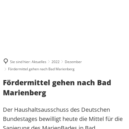
ÜBER MICH
WAS MIR WICHTIG IST
AKTUELLES
PRESSE UND MEDIEN
BESUCHERGRUPPEN
MEINE BILANZ 2021-2024
ZUSAMMENHALT
KONTAKT
PRAKTIKUM
PRESSEKONTAKT UND PRESSEFOTO
BPA-FAHRTEN
MEIN WAHLKREIS
SOLIDARITÄT
PRESSEARCHIV
GRUPPENFAHRTEN
INITIATIVE FÜR ALLEINERZI
HERZENSPROJEKTE
RESPEKT
Sie sind hier:
Aktuelles
2022
Dezember
REDENARCHIV
INDIVIDUELLE BESUCHE
JUGENDATLAS WESTERWALD
BIOGRAFIE
Fördermittel gehen nach Bad Marienberg
Fördermittel gehen nach Bad
Marienberg
Der Haushaltsausschuss des Deutschen
Bundestages bewilligt heute die Mittel für die
Sanierung des MarienBades in Bad